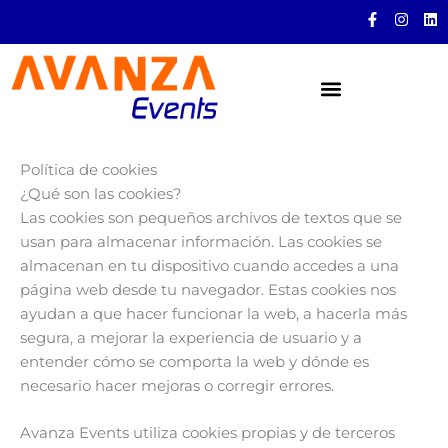
Ir
F
I
L
a
n
i
al
c
s
n
contenido
e
t
k
b
a
e
o
g
d
o
r
i
k
a
n
-
m
f
Política de cookies
¿Qué son las cookies?
Las cookies son pequeños archivos de textos que se
usan para almacenar información. Las cookies se
almacenan en tu dispositivo cuando accedes a una
página web desde tu navegador. Estas cookies nos
ayudan a que hacer funcionar la web, a hacerla más
segura, a mejorar la experiencia de usuario y a
entender cómo se comporta la web y dónde es
necesario hacer mejoras o corregir errores.
Avanza Events utiliza cookies propias y de terceros