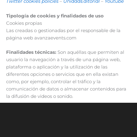
Twitter cookies policies
–
UnidadEditorial
–
Youtube
Tipología de cookies y finalidades de uso
Cookies propias
Las creadas o gestionadas por el responsable de la
página web avanzaevents.com
Finalidades técnicas:
Son aquéllas que permiten al
usuario la navegación a través de una página web,
plataforma o aplicación y la utilización de las
diferentes opciones o servicios que en ella existan
como, por ejemplo, controlar el tráfico y la
comunicación de datos o almacenar contenidos para
la difusión de videos o sonido.
Finalidad de análisis:
Son aquéllas que permiten el
seguimiento y análisis del comportamiento de los
usuarios de la página web, para la elaboración de
perfiles de navegación, con el fin de introducir mejoras