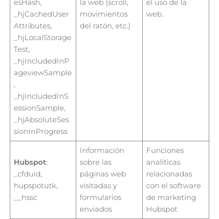
esHash,
la web (scroll,
el uso de la
_hjCachedUser
movimientos
web.
Attributes,
del ratón, etc.)
_hjLocalStorage
Test,
_hjIncludedInP
ageviewSample
,
_hjIncludedInS
essionSample,
_hjAbsoluteSes
sionInProgress
Información
Funciones
Hubspot
:
sobre las
analíticas
_cfduid,
páginas web
relacionadas
hupspotutk,
visitadas y
con el software
__hssc
formularios
de marketing
enviados
Hubspot