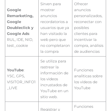
Sirven para
Ofrecer
Google
mostrar
anuncios
Remarketing,
anuncios
personalizados,
Google
recordatorios a
reconectar con
Doubleclick y
usuarios que ya
posibles
Google Ads
:
han visitado la
clientes para
RUL, IDE, NID,
web pero que
incentivar la
test_cookie
no completaron
compra, análisis
la compra
de audiencias
Se utiliza para
rastrear la
YouTube
:
Funciones
información de
YSC, GPS,
analíticas sobre
los videos
VISITOR_INFO1
los vídeos de
incrustados de
_LIVE
YouTube
YouTube en un
sitio web.
Funciones
Registrar y