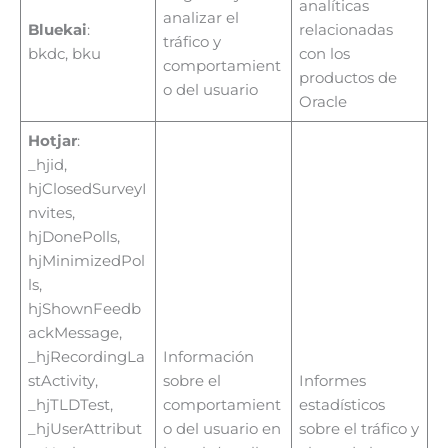
analíticas
analizar el
Bluekai
:
relacionadas
tráfico y
bkdc, bku
con los
comportamient
productos de
o del usuario
Oracle
Hotjar
:
_hjid,
hjClosedSurveyI
nvites,
hjDonePolls,
hjMinimizedPol
ls,
hjShownFeedb
ackMessage,
_hjRecordingLa
Información
stActivity,
sobre el
Informes
_hjTLDTest,
comportamient
estadísticos
_hjUserAttribut
o del usuario en
sobre el tráfico y