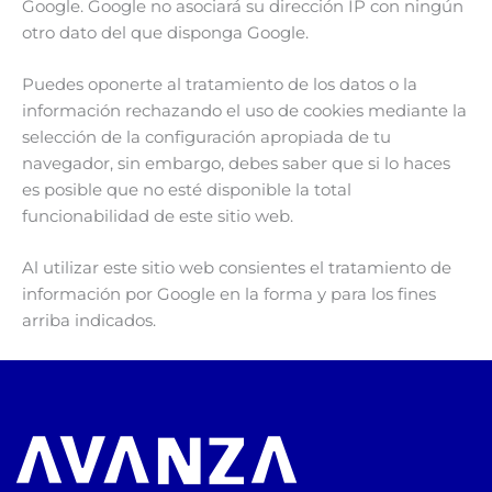
Google. Google no asociará su dirección IP con ningún
otro dato del que disponga Google.
Puedes oponerte al tratamiento de los datos o la
información rechazando el uso de cookies mediante la
selección de la configuración apropiada de tu
navegador, sin embargo, debes saber que si lo haces
es posible que no esté disponible la total
funcionabilidad de este sitio web.
Al utilizar este sitio web consientes el tratamiento de
información por Google en la forma y para los fines
arriba indicados.