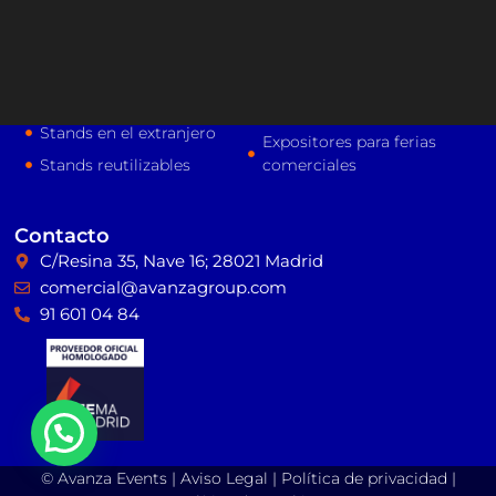
médicos
Organización de stands
Stands para ferias
Montaje de escenarios
comerciales
Construcción de stands
Stand para congresos
Stands para eventos
Stands en el extranjero
Expositores para ferias
Stands reutilizables
comerciales
Contacto
C/Resina 35, Nave 16; 28021 Madrid
comercial@avanzagroup.com
91 601 04 84
© Avanza Events |
Aviso Legal
|
Política de privacidad
|