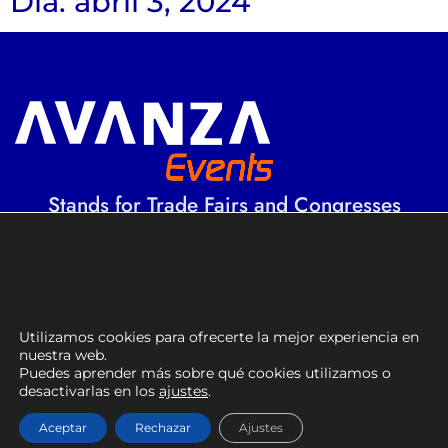
Día: abril 3, 2024
Stands for Trade Fairs and Congresses
Sostenibilidad y gestión
medioambiental
Certificados FSC PEFC
Compensación huella de carbono
Utilizamos cookies para ofrecerte la mejor experiencia en
nuestra web.
Puedes aprender más sobre qué cookies utilizamos o
Servicios
desactivarlas en los
ajustes
.
Stands para feria
Diseño de stands de
Aceptar
Rechazar
Ajustes
exhibición
Stand para congresos