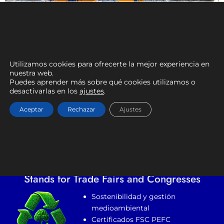
Utilizamos cookies para ofrecerte la mejor experiencia en
nuestra web.
Puedes aprender más sobre qué cookies utilizamos o
desactivarlas en los
ajustes
.
RECALVI
Aceptar
Rechazar
Ajustes
9 de septiembre de 2025
Stands for Trade Fairs and Congresses
Sostenibilidad y gestión
medioambiental
Certificados FSC PEFC