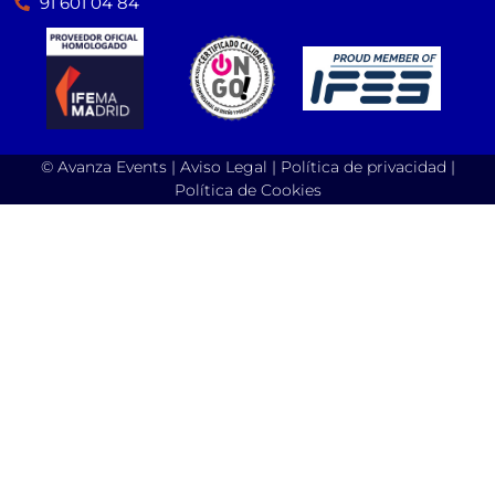
91 601 04 84
© Avanza Events |
Aviso Legal
|
Política de privacidad
|
Política de Cookies