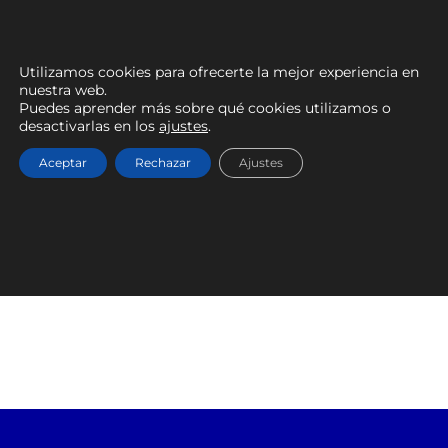
RECALVI
Utilizamos cookies para ofrecerte la mejor experiencia en
9 de septiembre de 2025
nuestra web.
Puedes aprender más sobre qué cookies utilizamos o
desactivarlas en los
ajustes
.
Aceptar
Rechazar
Ajustes