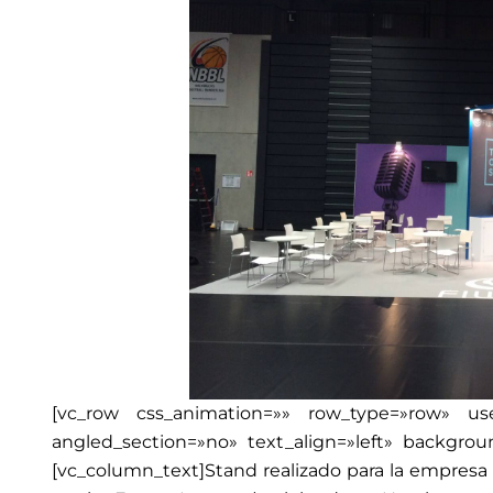
[vc_row css_animation=»» row_type=»row» use_
angled_section=»no» text_align=»left» backgro
[vc_column_text]Stand realizado para la empres