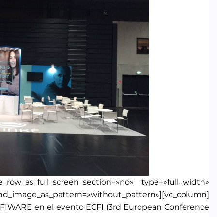
row_as_full_screen_section=»no» type=»full_width»
und_image_as_pattern=»without_pattern»][vc_column]
a FIWARE en el evento ECFI (3rd European Conference