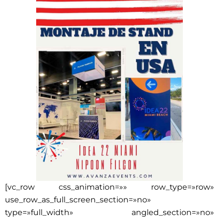
[vc_row css_animation=»» row_type=»row»
use_row_as_full_screen_section=»no»
type=»full_width» angled_section=»no»